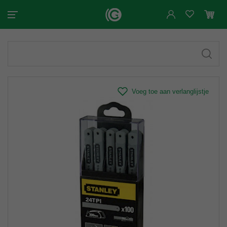
Voeg toe aan verlanglijstje