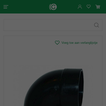
Voeg toe aan verlanglijstje